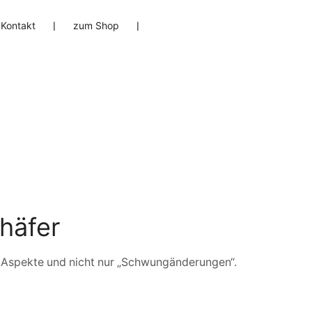
Kontakt
❘
zum Shop
❘
häfer
ten Aspekte und nicht nur „Schwungänderungen“.