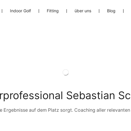
❘
Indoor Golf
❘
Fitting
❘
über uns
❘
Blog
❘
professional Sebastian Sc
sere Ergebnisse auf dem Platz sorgt. Coaching aller relevan