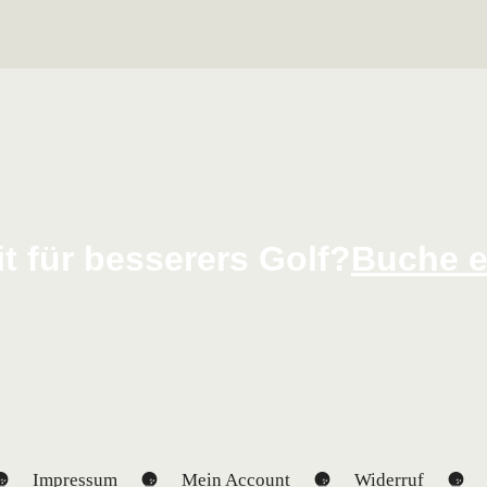
it für besserers Golf?
Buche e
Impressum
Mein Account
Widerruf