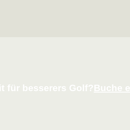
it für besserers Golf?
Buche e