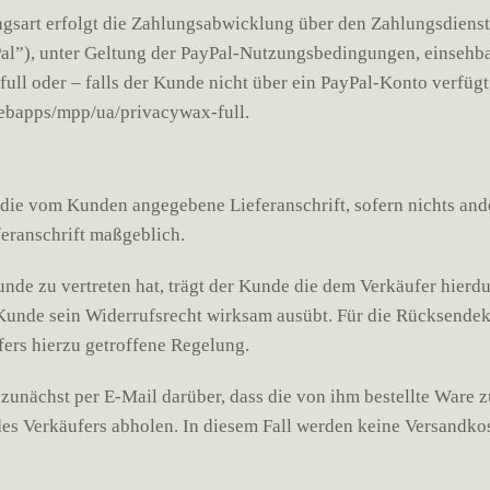
sart erfolgt die Zahlungsabwicklung über den Zahlungsdienstleis
l”), unter Geltung der PayPal-Nutzungsbedingungen, einsehba
ll oder – falls der Kunde nicht über ein PayPal-Konto verfüg
webapps/mpp/ua/privacywax-full.
ie vom Kunden angegebene Lieferanschrift, sofern nichts ander
feranschrift maßgeblich.
Kunde zu vertreten hat, trägt der Kunde die dem Verkäufer hier
 Kunde sein Widerrufsrecht wirksam ausübt. Für die Rücksende
ers hierzu getroffene Regelung.
zunächst per E-Mail darüber, dass die von ihm bestellte Ware z
s Verkäufers abholen. In diesem Fall werden keine Versandkos