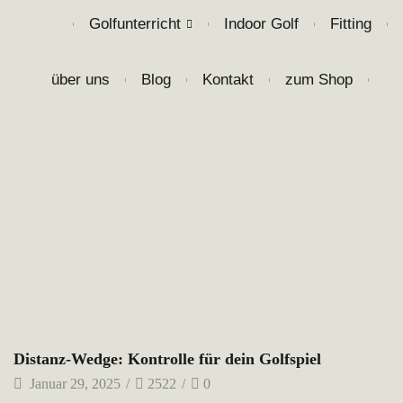
Golfunterricht
Indoor Golf
Fitting
❘
❘
❘
❘
über uns
Blog
Kontakt
zum Shop
❘
❘
❘
❘
Golftipps
Distanz-Wedge: Kontrolle für dein Golfspiel
Januar 29, 2025
/
2522
/
0